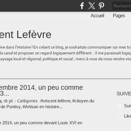
Accueil
Pages
ent Lefèvre
oire dans l'Histoire ! En créant ce blog, je souhaitais communiquer sur mes t
 du canal et proposer un regard logiquement différent... Il me paraissait logi
ge local et régional, politique et social ; merci à vous de nous rendre visite
vembre 2014, un peu comme
...
SUIVE
, 18:36
-
Catégories :
,
#vincent lefèvre
#citoyen du
Sui
,
de Pontivy
#Artisan en histoire...
Lik