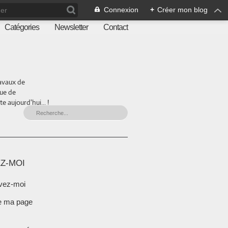
Connexion
+
Créer mon blog
Catégories
Newsletter
Contact
ravaux de
que de
 aujourd'hui... !
Z-MOI
vez-moi
e ma page