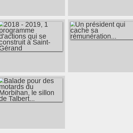
SUPPLIQUE DU
A PONTIVY CE
DUC DE SHAO AU
MATIN, NOUVELLE
ROI LI-WANG (VERS
EXPLICATION SUR
845 AVANT JÉSUS-
LE
CHRIST)
FONCTIONNEMENT
DU COMPTE...
UN PRÉSIDENT QUI
CACHE SA
2018 - 2019, 1
RÉMUNÉRATION...
PROGRAMME
D'ACTIONS QUI SE
CONSTRUIT À
SAINT-GÉRAND
BALADE POUR DES
MOTARDS DU