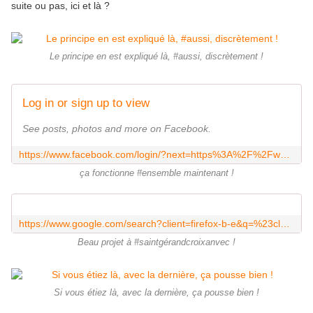
suite ou pas, ici et là ?
Le principe en est expliqué là, #aussi, discrètement !
Log in or sign up to view
See posts, photos and more on Facebook.
https://www.facebook.com/login/?next=https%3A%2F%2Fwww.facebook.com%2FLEspritCanalBretagne%2F
ça fonctionne #ensemble maintenant !
https://www.google.com/search?client=firefox-b-e&q=%23classeespacevert+%C3%A0+%23kersignalensaintg%C3%A9randcroixanvec
Beau projet à #saintgérandcroixanvec !
Si vous étiez là, avec la dernière, ça pousse bien !