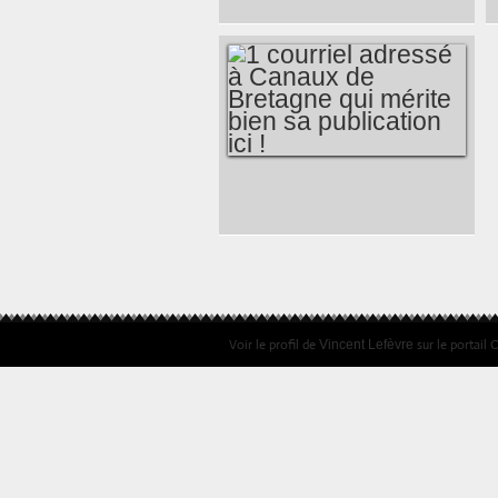
1 COURRIEL
ADRESSÉ À
CANAUX DE
BRETAGNE QUI
MÉRITE BIEN SA
Voir le profil de
sur le portail 
Vincent Lefèvre
PUBLICATION ICI !