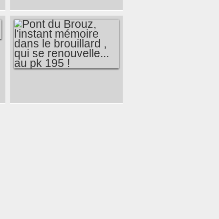
VOYER, MARQUIS
D'ARGENSON
ÉCRIVAIT :
PONT DU BROUZ,
L'INSTANT
MÉMOIRE DANS LE
BROUILLARD , QUI
SE RENOUVELLE...
AU PK 195 !