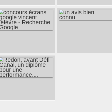
VINCENT
SAINT-GÉRAND, 2
PHOTOGRAPHIE
QUESTIONS, AU
DES LUMIÈRES EN
MOINS, À CLAUDE-
BRETAGNE, UNE
ALBERT LE BRIS
SPÉCIALITÉ ?
NOUVEAU MAIRE ?
UN AVIS BIEN
CONNU...
CONCOURS
ÉCRANS GOOGLE
VINCENT LEFÈVRE
- RECHERCHE
GOOGLE
REDON, AVANT
DÉFI CANAL, UN
DIPLÔME POUR