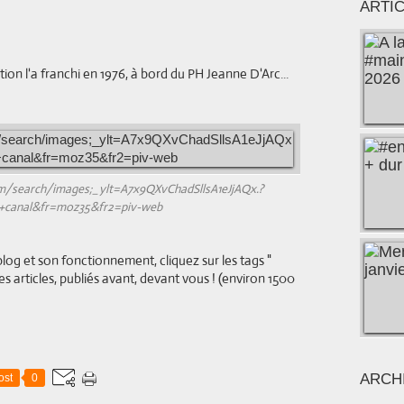
ARTI
tion l'a franchi en 1976, à bord du PH Jeanne D'Arc...
om/search/images;_ylt=A7x9QXvChadSllsA1eJjAQx.?
+canal&fr=moz35&fr2=piv-web
log et son fonctionnement, cliquez sur les tags "
les articles, publiés avant, devant vous ! (environ 1500
ARCH
ost
0