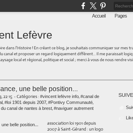
Accueil
Pages
ent Lefèvre
oire dans l'Histoire ! En créant ce blog, je souhaitais communiquer sur mes t
 du canal et proposer un regard logiquement différent... Il me paraissait logi
ge local et régional, politique et social ; merci à vous de nous rendre visite
ance, une belle position...
SUIVE
, 22:15
-
Catégories :
,
#vincent lefèvre info
#canal de
,
,
,
al
#loi 1901 depuis 2007
#Pontivy Communauté
Sui
,
 du canal de nantes à brest
#naviguer autrement
Lik
association loi 1901 depuis
2007 à Saint-Gérand : un logo