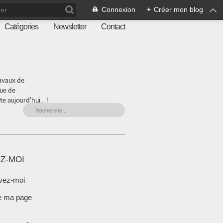
Connexion
+
Créer mon blog
Catégories
Newsletter
Contact
ravaux de
que de
 aujourd'hui... !
Z-MOI
vez-moi
e ma page