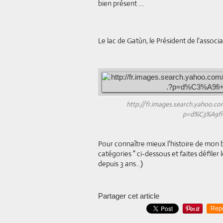
bien présent ....
Le lac de Gatùn, le Président de l'associa
http://fr.images.search.yahoo.c
p=d%C3%A9fi
Pour connaître mieux l'histoire de mon b
catégories " ci-dessous et faites défiler 
depuis 3 ans...)
Partager cet article
Rep