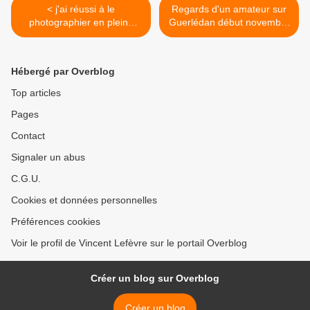
< j'ai réussi à le
Regards d'un amateur sur
photographier en pleine
Guerlédan début novembre
action ;-)
2016 ! >
Hébergé par Overblog
Top articles
Pages
Contact
Signaler un abus
C.G.U.
Cookies et données personnelles
Préférences cookies
Voir le profil de Vincent Lefèvre sur le portail Overblog
Créer un blog sur Overblog
Créer un blog