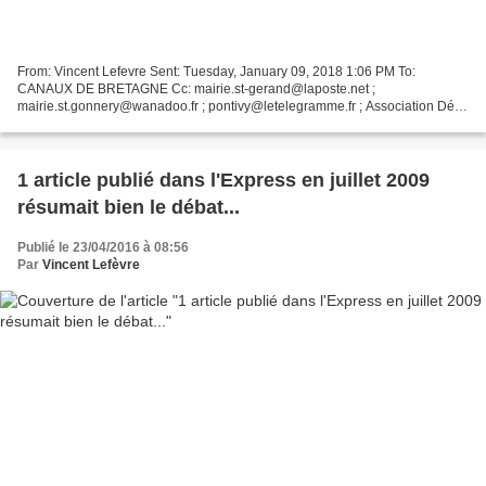
From: Vincent Lefevre Sent: Tuesday, January 09, 2018 1:06 PM To:
CANAUX DE BRETAGNE Cc: mairie.st-gerand@laposte.net ;
mairie.st.gonnery@wanadoo.fr ; pontivy@letelegramme.fr ; Association Défi
Canal Subject: déclaration de la 1ère adjointe de la commune...
1 article publié dans l'Express en juillet 2009
résumait bien le débat...
Publié le 23/04/2016 à 08:56
Par
Vincent Lefèvre