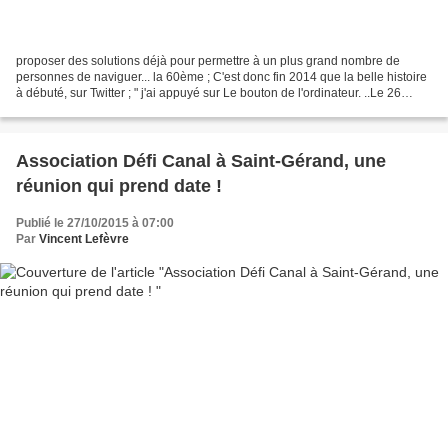
proposer des solutions déjà pour permettre à un plus grand nombre de
personnes de naviguer... la 60ème ; C'est donc fin 2014 que la belle histoire
à débuté, sur Twitter ; " j'ai appuyé sur Le bouton de l'ordinateur. ..Le 26
novembre 2014 je m'en souviens...
Association Défi Canal à Saint-Gérand, une
réunion qui prend date !
Publié le 27/10/2015 à 07:00
Par
Vincent Lefèvre