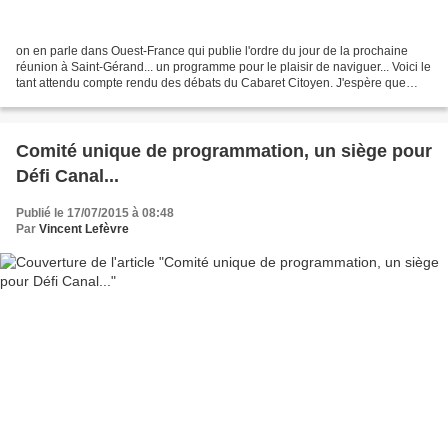
on en parle dans Ouest-France qui publie l'ordre du jour de la prochaine
réunion à Saint-Gérand... un programme pour le plaisir de naviguer... Voici le
tant attendu compte rendu des débats du Cabaret Citoyen. J'espère que
vous y retrouverez vos réflexions....
Comité unique de programmation, un siège pour
Défi Canal...
Publié le 17/07/2015 à 08:48
Par
Vincent Lefèvre