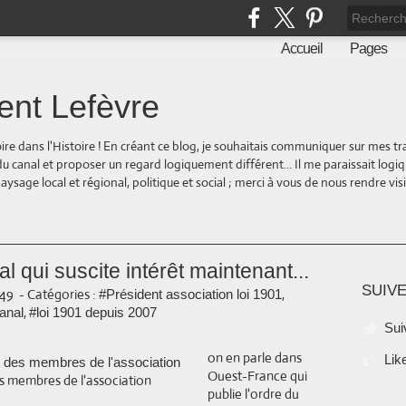
Accueil
Pages
ent Lefèvre
oire dans l'Histoire ! En créant ce blog, je souhaitais communiquer sur mes t
 du canal et proposer un regard logiquement différent... Il me paraissait logi
ge local et régional, politique et social ; merci à vous de nous rendre visite
al qui suscite intérêt maintenant...
SUIVE
:49
-
Catégories :
,
#Président association loi 1901
,
anal
#loi 1901 depuis 2007
Sui
on en parle dans
Lik
Ouest-France qui
s membres de l'association
publie l'ordre du