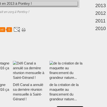
2013
ait en 2013 à Pontivy !
2012
2011
2010
ost
0
agne
Défi Canal a annulé
de la création de la
016 ça
sa dernère réunion
maquette au
mensuelle à Saint-
financement du
Gérand !
grandeur nature...