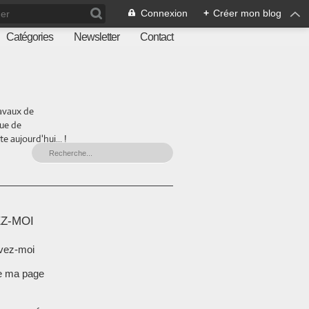
Connexion
+
Créer mon blog
Catégories
Newsletter
Contact
ravaux de
que de
 aujourd'hui... !
Z-MOI
vez-moi
e ma page