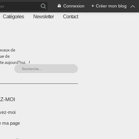
Connexion
+
Créer mon blog
Catégories
Newsletter
Contact
ravaux de
que de
 aujourd'hui... !
Z-MOI
vez-moi
e ma page