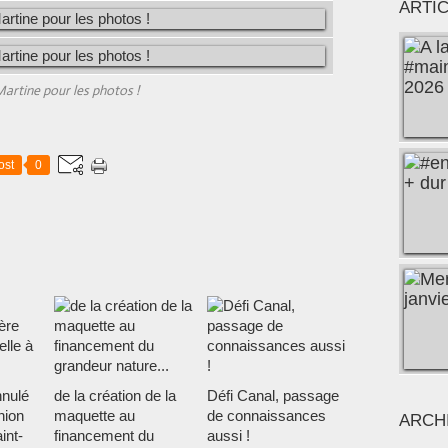
ARTI
artine pour les photos !
ost
0
nnulé
de la création de la
Défi Canal, passage
nion
maquette au
de connaissances
ARCH
int-
financement du
aussi !