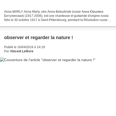
Anna MARLY Anna Marly, née Anna Betoulinski (russe Анна Юрьевна
Бетулинская) (1917-2006), est une chanteuse et guitariste d'origine russe.
Née le 30 octobre 1917 à Saint-Pétersbourg, pendant la Révolution russe au
cours de laquelle son père fut fusillé,...
observer et regarder la nature !
Publié le 16/04/2016 à 14:19
Par
Vincent Lefèvre