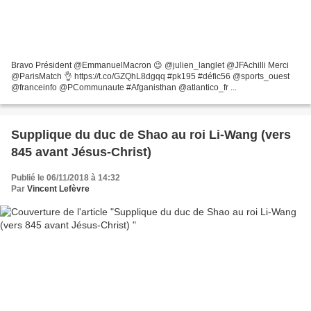
Bravo Président @EmmanuelMacron 😉 @julien_langlet @JFAchilli Merci
@ParisMatch 👌 https://t.co/GZQhL8dgqq #pk195 #défic56 @sports_ouest
@franceinfo @PCommunaute #Afganisthan @atlantico_fr ...
Supplique du duc de Shao au roi Li-Wang (vers
845 avant Jésus-Christ)
Publié le 06/11/2018 à 14:32
Par
Vincent Lefèvre