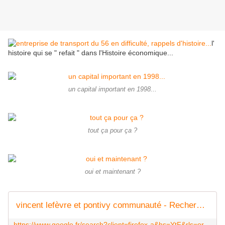
l'
histoire qui se " refait " dans l'Histoire économique...
un capital important en 1998...
tout ça pour ça ?
oui et maintenant ?
vincent lefèvre et pontivy communauté - Recherche Google
https://www.google.fr/search?client=firefox-a&hs=YtF&rls=org.mozilla:fr:official&channel=sb&source=lnms&tbm=isch&sa=X&ei=gQXYU_K6MIaw0QXB3IHoCw&ved=0CAgQ_AUoAQ&biw=1787&bih=829&q=vincent%20lef%C3%A8vre%20et%20pontivy%20communaut%C3%A9