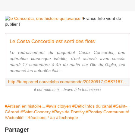
France Info vient de
publier !
Le Costa Concordia est sorti des flots
Le redressement du paquebot Costa Concordia, une
opération titanesque inédite, s'est achevé avec succès
mardi 17 septembre à 4h du matin sur l'île du Giglio, ont
annoncé les autorités itali...
http://tempsreel.nouvelobs.com/monde/20130917.OBS7187/redressement-reussi-pour-le-costa-concordia.html
il est redressé... bravo à la technique !
#Artisan en histoire...
#avis citoyen
#Défic'Infos du canal
#Saint-
Gérand
#Saint-Gonnery
#Pays de Pontivy
#Pontivy Communauté
#Actualité - Réactions !
#a
#Technique
Partager