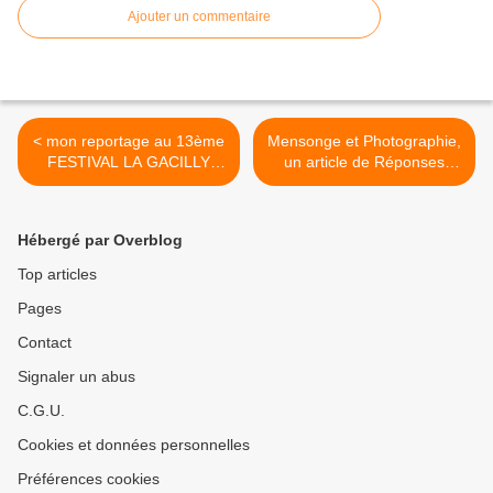
Ajouter un commentaire
< mon reportage au 13ème
Mensonge et Photographie,
FESTIVAL LA GACILLY
un article de Réponses
PHOTO
Photo qui a sa place ici ! >
Hébergé par Overblog
Top articles
Pages
Contact
Signaler un abus
C.G.U.
Cookies et données personnelles
Préférences cookies