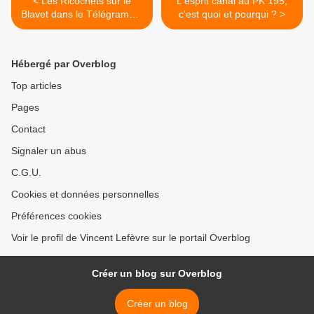
< Les Ricochets sur le
L'esprit canal au PK 195,
Blavet dans le Télégramme
c'est quoi et pourqui ? >
à Pontivy du 16 mars
2013...
Hébergé par Overblog
Top articles
Pages
Contact
Signaler un abus
C.G.U.
Cookies et données personnelles
Préférences cookies
Voir le profil de Vincent Lefèvre sur le portail Overblog
Créer un blog sur Overblog
Créer un blog