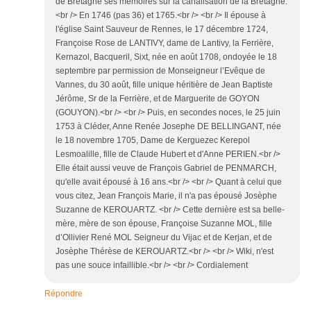
de Bretagne ses mémoires sur la canalisation de la Bretagne.
<br /> En 1746 (pas 36) et 1765.<br /> <br /> Il épouse à
l'église Saint Sauveur de Rennes, le 17 décembre 1724,
Françoise Rose de LANTIVY, dame de Lantivy, la Ferrière,
Kernazol, Bacqueril, Sixt, née en août 1708, ondoyée le 18
septembre par permission de Monseigneur l’Evêque de
Vannes, du 30 août, fille unique héritière de Jean Baptiste
Jérôme, Sr de la Ferrière, et de Marguerite de GOYON
(GOUYON).<br /> <br /> Puis, en secondes noces, le 25 juin
1753 à Cléder, Anne Renée Josephe DE BELLINGANT, née
le 18 novembre 1705, Dame de Kerguezec Kerepol
Lesmoalille, fille de Claude Hubert et d'Anne PERIEN.<br />
Elle était aussi veuve de François Gabriel de PENMARCH,
qu'elle avait épousé à 16 ans.<br /> <br /> Quant à celui que
vous citez, Jean François Marie, il n'a pas épousé Josèphe
Suzanne de KEROUARTZ. <br /> Cette dernière est sa belle-
mère, mère de son épouse, Françoise Suzanne MOL, fille
d’Ollivier René MOL Seigneur du Vijac et de Kerjan, et de
Josèphe Thérèse de KEROUARTZ.<br /> <br /> Wiki, n'est
pas une souce infaillible.<br /> <br /> Cordialement
Répondre