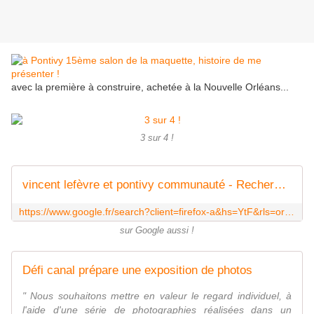
avec la première à construire, achetée à la Nouvelle Orléans...
3 sur 4 !
vincent lefèvre et pontivy communauté - Recherche Google
https://www.google.fr/search?client=firefox-a&hs=YtF&rls=org.mozilla:fr:official&channel=sb&source=lnms&tbm=isch&sa=X&ei=gQXYU_K6MIaw0QXB3IHoCw&ved=0CAgQ_AUoAQ&biw=1787&bih=829&q=vincent%20lef%C3%A8vre%20et%20pontivy%20communaut%C3%A9
sur Google aussi !
Défi canal prépare une exposition de photos
" Nous souhaitons mettre en valeur le regard individuel, à
l'aide d'une série de photographies réalisées dans un