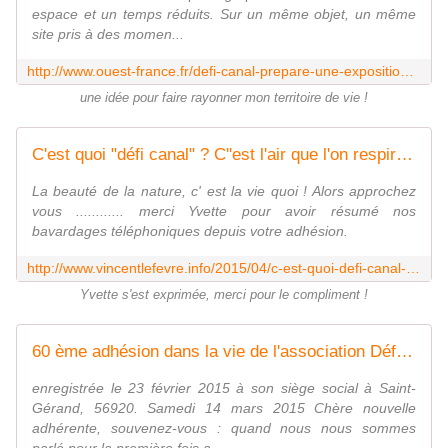
espace et un temps réduits. Sur un même objet, un même
site pris à des momen...
http://www.ouest-france.fr/defi-canal-prepare-une-exposition-de-photos-3309949
une idée pour faire rayonner mon territoire de vie !
C'est quoi "défi canal" ? C''est l'air que l'on respire, - Le blog de Vincent Lefèvre
La beauté de la nature, c' est la vie quoi ! Alors approchez
vous ............ merci Yvette pour avoir résumé nos
bavardages téléphoniques depuis votre adhésion.
http://www.vincentlefevre.info/2015/04/c-est-quoi-defi-canal-c-est-l-air-que-l-on-respire.html
Yvette s'est exprimée, merci pour le compliment !
60 ème adhésion dans la vie de l'association Défi Canal, son histoire ! - Le blog de Vincent Lefèvre
enregistrée le 23 février 2015 à son siège social à Saint-
Gérand, 56920. Samedi 14 mars 2015 Chère nouvelle
adhérente, souvenez-vous : quand nous nous sommes