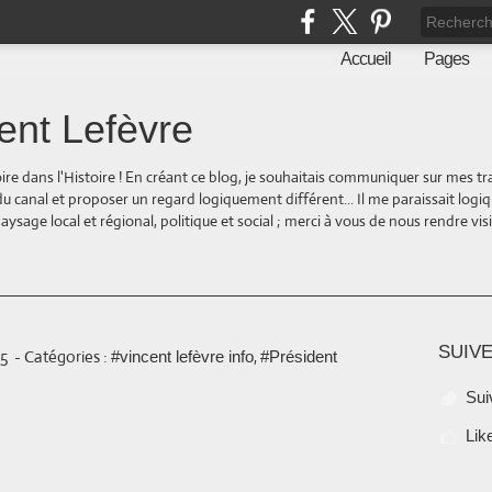
Accueil
Pages
ent Lefèvre
oire dans l'Histoire ! En créant ce blog, je souhaitais communiquer sur mes t
 du canal et proposer un regard logiquement différent... Il me paraissait logi
ge local et régional, politique et social ; merci à vous de nous rendre visite
SUIVE
45
-
Catégories :
,
#vincent lefèvre info
#Président
Sui
Lik