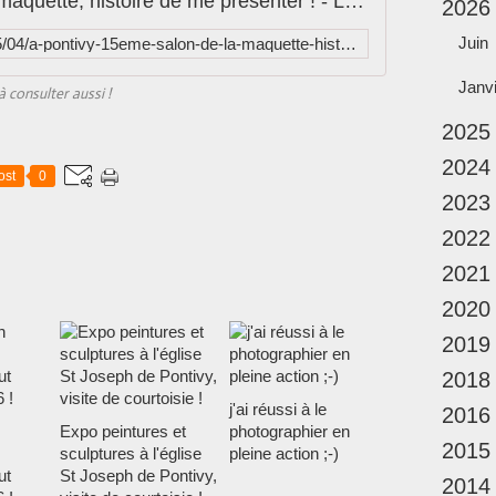
à Pontivy 15ème salon de la maquette, histoire de me présenter ! - Le blog de Vincent Lefèvre
2026
Juin
http://www.vincentlefevre.info/2015/04/a-pontivy-15eme-salon-de-la-maquette-histoire-de-commencer.html
Janv
à consulter aussi !
2025
2024
ost
0
2023
2022
2021
2020
2019
2018
j'ai réussi à le
2016
Expo peintures et
photographier en
2015
sculptures à l'église
pleine action ;-)
ut
St Joseph de Pontivy,
2014