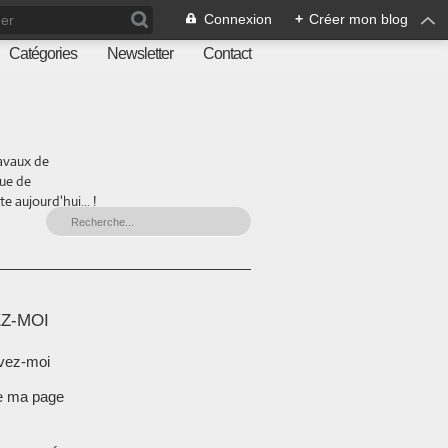
Connexion
+
Créer mon blog
Catégories
Newsletter
Contact
ravaux de
que de
 aujourd'hui... !
Z-MOI
vez-moi
e ma page