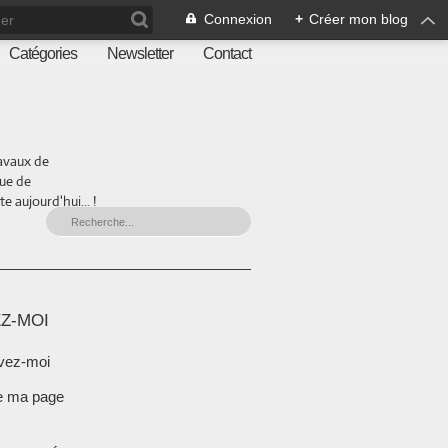
Connexion
+
Créer mon blog
Catégories
Newsletter
Contact
ravaux de
que de
 aujourd'hui... !
Z-MOI
vez-moi
e ma page