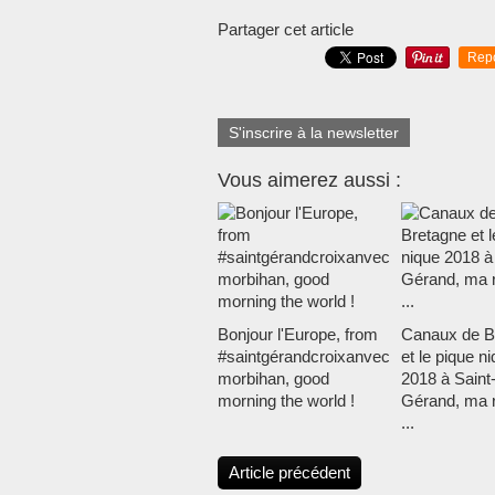
Partager cet article
Rep
S'inscrire à la newsletter
Vous aimerez aussi :
Bonjour l'Europe, from
Canaux de B
#saintgérandcroixanvec
et le pique n
morbihan, good
2018 à Saint
morning the world !
Gérand, ma 
...
Article précédent