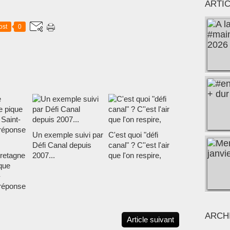
ARTI
ost
0
Un exemple suivi par
C'est quoi "défi
Défi Canal depuis
canal" ? C''est l'air
retagne
2007...
que l'on respire,
ique
-
réponse
ARCH
Article suivant