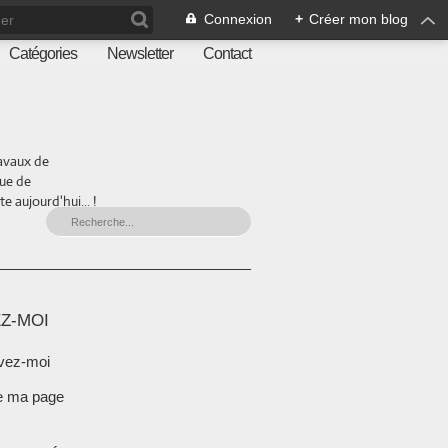
Connexion
+
Créer mon blog
Catégories
Newsletter
Contact
ravaux de
que de
 aujourd'hui... !
Z-MOI
vez-moi
e ma page