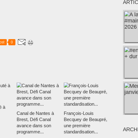
ARTI
ost
0
é à
Canal de Nantes à
François-Louis
Brest, Défi Canal
Becquey de Beaupré,
avance dans son
une première
ARCH
programme...
standardisation...