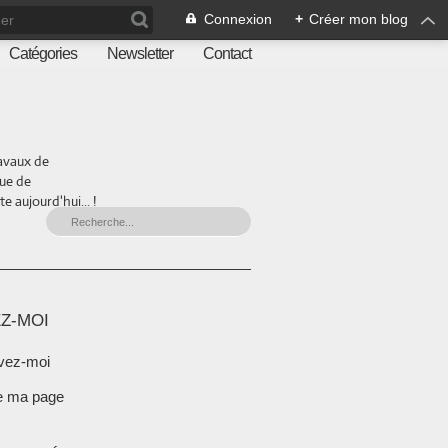
Connexion
+
Créer mon blog
Catégories
Newsletter
Contact
ravaux de
que de
 aujourd'hui... !
Z-MOI
vez-moi
e ma page