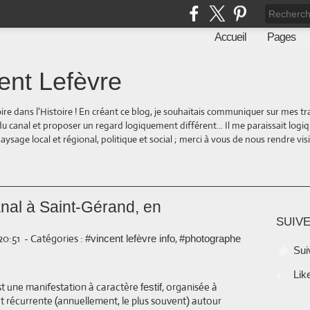
Accueil
Pages
ent Lefèvre
oire dans l'Histoire ! En créant ce blog, je souhaitais communiquer sur mes t
 du canal et proposer un regard logiquement différent... Il me paraissait logi
ge local et régional, politique et social ; merci à vous de nous rendre visite
anal à Saint-Gérand, en
SUIVE
20:51
-
Catégories :
,
#vincent lefèvre info
#photographe
Sui
Lik
t une manifestation à caractère
, organisée à
festif
t récurrente (annuellement, le plus souvent) autour