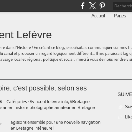
Accueil
Pages
ent Lefèvre
oire dans l'Histoire ! En créant ce blog, je souhaitais communiquer sur mes t
 du canal et proposer un regard logiquement différent... Il me paraissait logi
ge local et régional, politique et social ; merci à vous de nous rendre visite
ire, c'est possible, selon ses
SUIVE
26
-
Catégories :
,
#vincent lefèvre info
#Bretagne
Sui
isan en histoire photographe amateur en Bretagne
Lik
agissons ensemble pour une nouvelle navigation
en Bretagne intérieure !