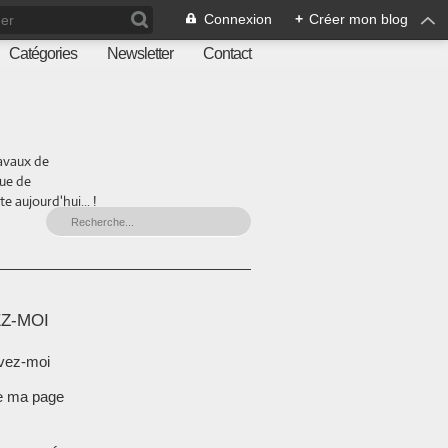
Connexion
+
Créer mon blog
Catégories
Newsletter
Contact
ravaux de
que de
 aujourd'hui... !
Z-MOI
vez-moi
e ma page