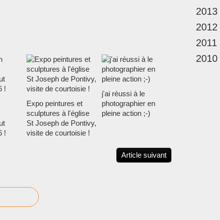
s
e
2013
i
t
r
c
2012
s
o
d
2011
m
e
p
2010
l
é
a
t
n
e
a
j'ai réussi à le
n
v
Expo peintures et
photographier en
c
i
sculptures à l'église
pleine action ;-)
e
g
ut
St Joseph de Pontivy,
s
a
 !
visite de courtoisie !
d
t
a
i
n
Article suivant
o
s
n
l
!
e
L
d
e
é
T
v
é