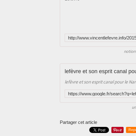
notion 
lefèvre et son esprit canal p
lefèvre et son esprit canal pour le N
un
Partager cet article
Rep