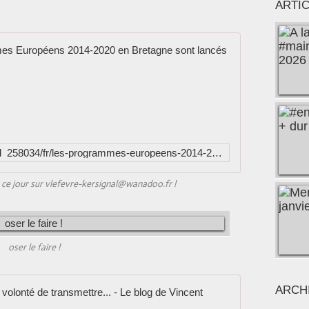
ARTI
Région_Bret
L
e
p
o
r
t
http://www.bretagne.bzh/jcms/prod_258034/fr/les-programmes-europeens-2014-2020-en-bretagne-sont-lances
a
i
 ce jour sur vlefevre-kersignal@wanadoo.fr !
l
R
é
g
i
oser le faire !
o
n
B
ARCH
l'esprit can
r
e