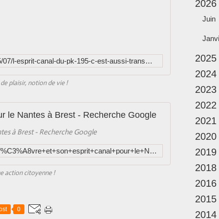
2026
e
t
n
a
Juin
&
g
m
n
Janv
o
e
d
2025
p
http://www.vincentlefevre.info/2015/07/l-esprit-canal-du-pk-195-c-est-aussi-transmettre.html
e
r
2024
f
é
de plaisir, notion de vie !
o
s
2023
r
e
a
2022
n
i
our le Nantes à Brest - Recherche Google
t
2021
n
e
antes à Brest - Recherche Google
e
2020
a
&
c
https://www.google.fr/search?q=lef%C3%A8vre+et+son+esprit+canal+pour+le+Nantes+%C3%A0+Brest&source=lnms&tbm=isch&sa=X&ei=716eVcWjK8G4ygPH7qPoCg&ved=0CAkQ_AUoAw&biw=2000&bih=928&dpr=0.8
2019
l
t
e
i
2018
s
e action citoyenne !
v
p
2016
i
l
t
2015
a
é
ost
0
i
2014
s