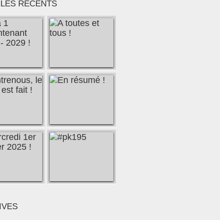
CLES RÉCENTS
agne - Les programmes Européens 2014-2020 en Bretag
IVES
al du Pk 195, c'est une volonté de transmettre... - Le blo