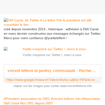
créé depuis novembre 2014 ; historique : adhésion à Défi Canal
en mars dernier consécutive aux messages échangés sur Twitter;
Merci pour votre confiance @yvetteleflem !
Yvette s'exprime sur Twitter !, merci à vous.
vincent lefèvre et pontivy communauté - Recherche Google
https://www.google.fr/search?client=firefox-a&hs=YtF&rls=org.mozilla:fr:official&channel=sb&source=lnms&tbm=isch&sa=X&ei=gQXYU_K6MIaw0QXB3IHoCw&ved=0CAgQ_AUoAQ&biw=1787&bih=829&q=vincent%20lef%C3%A8vre%20et%20pontivy%20communaut%C3%A9
cliquer sur les images pour visiter www.vincentlefevre.info
#Président association loi 1901
#vincent lefèvre info
#Association
Défi Canal
#loi 1901 depuis 2007