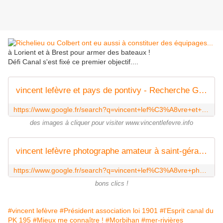
à Lorient et à Brest pour armer des bateaux !
Défi Canal s'est fixé ce premier objectif....
vincent lefèvre et pays de pontivy - Recherche Google
https://www.google.fr/search?q=vincent+lef%C3%A8vre+et+pays+de+pontivy&source=lnms&tbm=isch&sa=X&ei=bT6_VJOELsqxaa7PgPAB&ved=0CAoQ_AUoAw&biw=2000&bih=925&dpr=0.8
des images à cliquer pour visiter www.vincentlefevre.info
vincent lefèvre photographe amateur à saint-gérand - Recherche Google
https://www.google.fr/search?q=vincent+lef%C3%A8vre+photographe+amateur+%C3%A0+saint-g%C3%A9rand&source=lnms&tbm=isch&sa=X&ei=8xLNVIC5FoHsUti0gIgH&ved=0CAoQ_AUoAw&biw=2000&bih=925&dpr=0.8
bons clics !
#vincent lefèvre
#Président association loi 1901
#l'Esprit canal du
PK 195
#Mieux me connaître !
#Morbihan
#mer-rivières