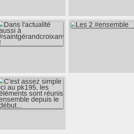
RECONSTRUCTION
DU GRÉEMENT À
BORD KERSIGNAL
II, C'EST PARTI
LES 2 #ENSEMBLE
DANS L'ACTUALITÉ
AUSSI À
#SAINTGÉRANDCROIXANVEC
!
C'EST ASSEZ