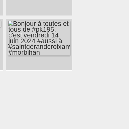
1 MOMENT
PASSIONNANT EN
#MORBIHAN, JE
TROUVE !
BONJOUR À
TOUTES ET TOUS
DE #PK195, C'EST
VENDREDI 14 JUIN
2024 #AUSSI À
#SAINTGÉRANDCROIXANVEC
#MORBIHAN