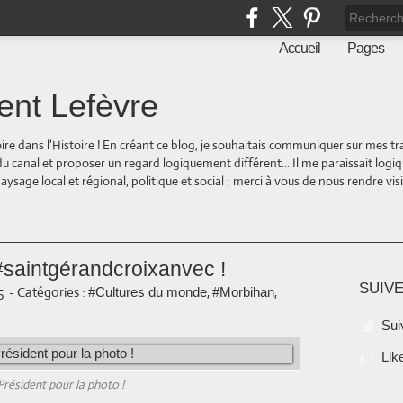
Accueil
Pages
ent Lefèvre
oire dans l'Histoire ! En créant ce blog, je souhaitais communiquer sur mes t
 du canal et proposer un regard logiquement différent... Il me paraissait logi
ge local et régional, politique et social ; merci à vous de nous rendre visite
 #saintgérandcroixanvec !
SUIVE
5
-
Catégories :
,
,
#Cultures du monde
#Morbihan
Sui
Lik
Président pour la photo !