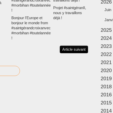
2026
à
Projet #saintgéranII,
Juin
nous y travaillons
Bonjour l'Europe et
déjà !
Janv
bonjour le monde from
#saintgérandcroixanvec
2025
#morbihan #toutelannée
2024
!
2023
Article suivant
2022
2021
2020
2019
2018
2016
2015
2014