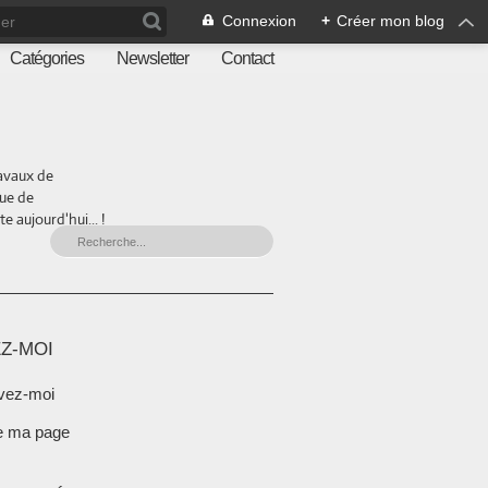
Connexion
+
Créer mon blog
Catégories
Newsletter
Contact
ravaux de
que de
 aujourd'hui... !
Z-MOI
vez-moi
e ma page