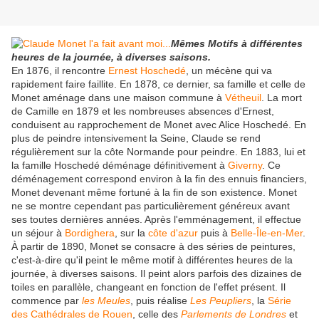
Mêmes Motifs à différentes
heures de la journée, à diverses saisons.
En 1876, il rencontre
Ernest Hoschedé
, un mécène qui va
rapidement faire faillite. En 1878, ce dernier, sa famille et celle de
Monet aménage dans une maison commune à
Vétheuil
. La mort
de Camille en 1879 et les nombreuses absences d'Ernest,
conduisent au rapprochement de Monet avec Alice Hoschedé. En
plus de peindre intensivement la Seine, Claude se rend
régulièrement sur la côte Normande pour peindre. En 1883, lui et
la famille Hoschedé déménage définitivement à
Giverny
. Ce
déménagement correspond environ à la fin des ennuis financiers,
Monet devenant même fortuné à la fin de son existence. Monet
ne se montre cependant pas particulièrement généreux avant
ses toutes dernières années. Après l'emménagement, il effectue
un séjour à
Bordighera
, sur la
côte d'azur
puis à
Belle-Île-en-Mer
.
À partir de 1890, Monet se consacre à des séries de peintures,
c'est-à-dire qu'il peint le même motif à différentes heures de la
journée, à diverses saisons. Il peint alors parfois des dizaines de
toiles en parallèle, changeant en fonction de l'effet présent. Il
commence par
les Meules
, puis réalise
Les Peupliers
, la
Série
des Cathédrales de Rouen
, celle des
Parlements de Londres
et