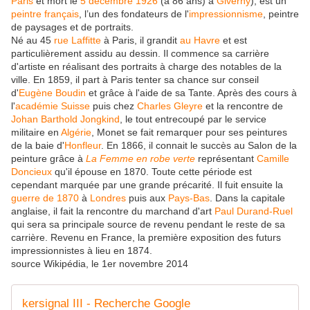
Paris
et mort le
5
décembre
1926
(à 86 ans) à
Giverny
), est un
peintre
français
, l’un des fondateurs de l'
impressionnisme
, peintre
de paysages et de portraits.
Né au 45
rue Laffitte
à Paris, il grandit
au Havre
et est
particulièrement assidu au dessin. Il commence sa carrière
d'artiste en réalisant des portraits à charge des notables de la
ville. En 1859, il part à Paris tenter sa chance sur conseil
d'
Eugène Boudin
et grâce à l'aide de sa Tante. Après des cours à
l'
académie Suisse
puis chez
Charles Gleyre
et la rencontre de
Johan Barthold Jongkind
, le tout entrecoupé par le service
militaire en
Algérie
, Monet se fait remarquer pour ses peintures
de la baie d'
Honfleur
. En 1866, il connait le succès au Salon de la
peinture grâce à
La Femme en robe verte
représentant
Camille
Doncieux
qu'il épouse en 1870. Toute cette période est
cependant marquée par une grande précarité. Il fuit ensuite la
guerre de 1870
à
Londres
puis aux
Pays-Bas
. Dans la capitale
anglaise, il fait la rencontre du marchand d'art
Paul Durand-Ruel
qui sera sa principale source de revenu pendant le reste de sa
carrière. Revenu en France, la première exposition des futurs
impressionnistes à lieu en 1874.
source Wikipédia, le 1er novembre 2014
kersignal III - Recherche Google