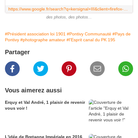
https://www.google.fr/search?q=kersignal+III&client=firefox-a&hs=M4a&rls=org.mozilla:fr:official&channel=sb&source=lnms&tbm=isch&sa=X&ei=oh1WVK-JFsfvapLbgtAC&ved=0CAgQ_AUoAQ&biw=1787&bih=829&dpr=0.9
des photos, des photos...
#Président association loi 1901
#Pontivy Communauté
#Pays de
Pontivy
#photographe amateur
#l'Esprit canal du PK 195
Partager
Vous aimerez aussi
Erquy et Val André, 1 plaisir de revenir
vous voir !
L'idée de Bretagne Impériale en 2016