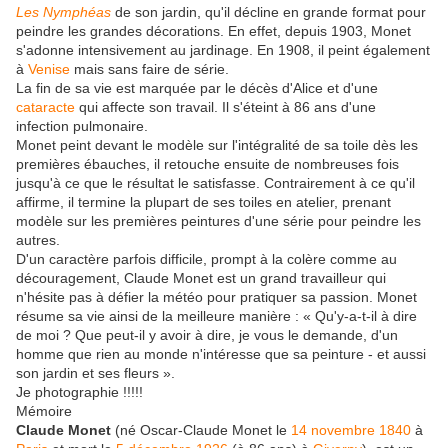
Les Nymphéas
de son jardin, qu'il décline en grande format pour
peindre les grandes décorations. En effet, depuis 1903, Monet
s'adonne intensivement au jardinage. En 1908, il peint également
à
Venise
mais sans faire de série.
La fin de sa vie est marquée par le décès d'Alice et d'une
cataracte
qui affecte son travail. Il s'éteint à 86 ans d'une
infection pulmonaire.
Monet peint devant le modèle sur l'intégralité de sa toile dès les
premières ébauches, il retouche ensuite de nombreuses fois
jusqu'à ce que le résultat le satisfasse. Contrairement à ce qu'il
affirme, il termine la plupart de ses toiles en atelier, prenant
modèle sur les premières peintures d'une série pour peindre les
autres.
D'un caractère parfois difficile, prompt à la colère comme au
découragement, Claude Monet est un grand travailleur qui
n'hésite pas à défier la météo pour pratiquer sa passion. Monet
résume sa vie ainsi de la meilleure manière : « Qu'y-a-t-il à dire
de moi ? Que peut-il y avoir à dire, je vous le demande, d'un
homme que rien au monde n'intéresse que sa peinture - et aussi
son jardin et ses fleurs ».
Je photographie !!!!!
Mémoire
Claude Monet
(né Oscar-Claude Monet le
14
novembre
1840
à