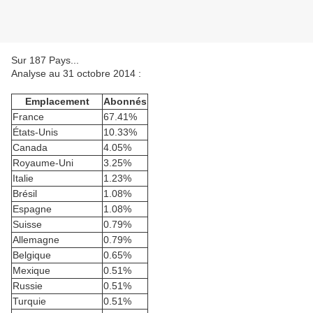
Sur 187 Pays...
Analyse au 31 octobre 2014 :
Emplacement
Abonnés
France
67.41%
États-Unis
10.33%
Canada
4.05%
Royaume-Uni
3.25%
Italie
1.23%
Brésil
1.08%
Espagne
1.08%
Suisse
0.79%
Allemagne
0.79%
Belgique
0.65%
Mexique
0.51%
Russie
0.51%
Turquie
0.51%