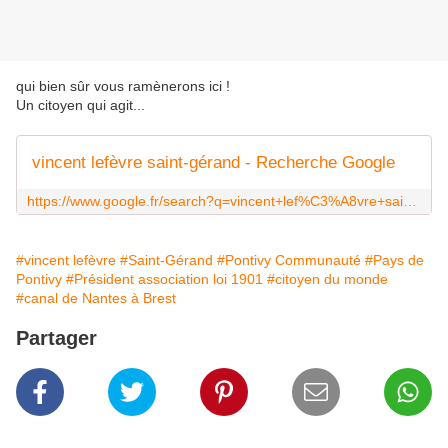
qui bien sûr vous ramènerons ici !
Un citoyen qui agit...
vincent lefèvre saint-gérand - Recherche Google
https://www.google.fr/search?q=vincent+lef%C3%A8vre+saint-g%C3%A9rand&client=firefox-a&hs=wrB&rls=org.mozilla:fr:official&channel=sb&tbm=isch&source=lnms&sa=X&ei=LejjU8riJema1AWZ1IHQCg&ved=0CAcQ_AUoAg&biw=1787&bih=829&dpr=0.9
#vincent lefèvre
#Saint-Gérand
#Pontivy Communauté
#Pays de
Pontivy
#Président association loi 1901
#citoyen du monde
#canal de Nantes à Brest
Partager