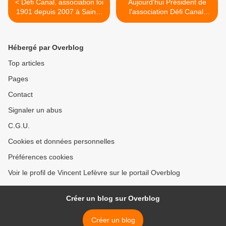
< Défi Canal, association loi
Aujourd'hui Président de
1901 depuis 2007 à Saint -
l'association Défi Canal,
Gérand !
créée dans le cadre de la
loi 1901 : >
Hébergé par Overblog
Top articles
Pages
Contact
Signaler un abus
C.G.U.
Cookies et données personnelles
Préférences cookies
Voir le profil de Vincent Lefèvre sur le portail Overblog
Créer un blog sur Overblog
Créer un blog