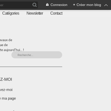
Connexion
+
Créer mon blog
Catégories
Newsletter
Contact
ravaux de
que de
 aujourd'hui... !
Z-MOI
vez-moi
e ma page