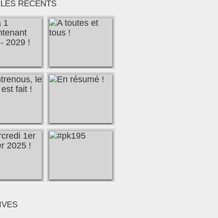
CLES RÉCENTS
tes à Brest, association loi 1901 Défi Canal : video dém
IVES