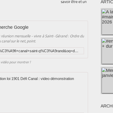
savoir être et un
ARTI
cherche Google
l : réunion mensuelle - vivre à Saint- Gérand : Ordre du
canal sur le net, point.
https://www.google.fr/search?q=d%C3%A9fi+canal+saint-g%C3%A9rand&oq=d%C3%A9fi+canal+saint-g%C3%A9rand&aqs=chrome..69i57.56721j0j8&sourceid=chrome&es_sm=122&ie=UTF-8
 vidéo pour montrer !
Canal de Nan
V
i
d
é
ARCH
o
t