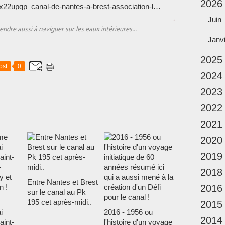
2026
http://www.dailymotion.com/video/x22upqp_canal-de-nantes-a-brest-association-loi-1901-defi-canal-video-demonstration-navigation-n-2_school
o
u
Juin
ndre aussi à naviguer sur les eaux intérieures...
r
n
Janv
é
2025
e
ost
0
s
2024
u
r
2023
l
2022
e
c
2021
a
2020
n
a
2019
l
d
2018
e
Entre Nantes et Brest
2016
N
sur le canal au Pk
a
195 cet après-midi..
2015
n
i
2016 - 1956 ou
2014
t
aint-
l'histoire d'un voyage