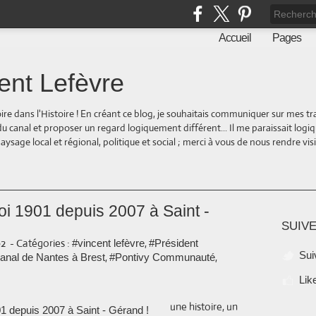
Accueil
Pages
ent Lefèvre
oire dans l'Histoire ! En créant ce blog, je souhaitais communiquer sur mes t
 du canal et proposer un regard logiquement différent... Il me paraissait logi
ge local et régional, politique et social ; merci à vous de nous rendre visite
loi 1901 depuis 2007 à Saint -
SUIVE
02
-
Catégories :
,
#vincent lefèvre
#Président
Sui
,
,
anal de Nantes à Brest
#Pontivy Communauté
Lik
une histoire, un