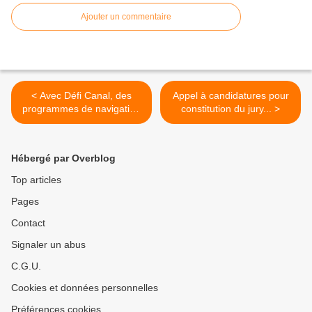
Ajouter un commentaire
< Avec Défi Canal, des
Appel à candidatures pour
programmes de navigation
constitution du jury... >
rivières et mer à organiser..
Hébergé par Overblog
Top articles
Pages
Contact
Signaler un abus
C.G.U.
Cookies et données personnelles
Préférences cookies