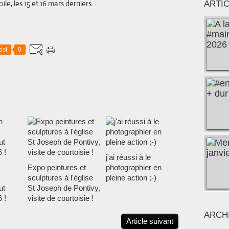
le, les 15 et 16 mars derniers...
ARTI
ost
0
j'ai réussi à le
Expo peintures et
photographier en
sculptures à l'église
pleine action ;-)
ut
St Joseph de Pontivy,
 !
visite de courtoisie !
ARCH
Article suivant