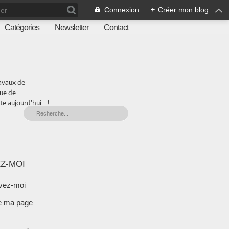
Connexion
+
Créer mon blog
Catégories
Newsletter
Contact
ravaux de
que de
 aujourd'hui... !
Z-MOI
vez-moi
e ma page