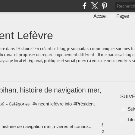
Accueil
Pages
ent Lefèvre
oire dans l'Histoire ! En créant ce blog, je souhaitais communiquer sur mes t
 du canal et proposer un regard logiquement différent... Il me paraissait logi
ge local et régional, politique et social ; merci à vous de nous rendre visite
bihan, histoire de navigation mer,
SUIVE
:06
-
Catégories :
,
#vincent lefèvre info
#Président
Sui
Lik
f
o