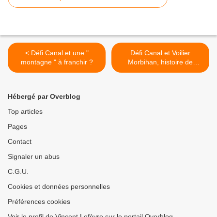
< Défi Canal et une "
Défi Canal et Voilier
montagne " à franchir ?
Morbihan, histoire de
navigation mer, rivières et
canaux... >
Hébergé par Overblog
Top articles
Pages
Contact
Signaler un abus
C.G.U.
Cookies et données personnelles
Préférences cookies
Voir le profil de Vincent Lefèvre sur le portail Overblog