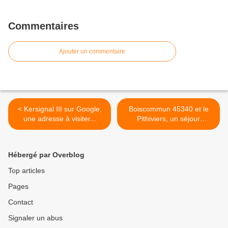
Commentaires
Ajouter un commentaire
< Kersignal III sur Google,
Boiscommun 45340 et le
une adresse à visiter...
Pithiviers, un séjour
constructif pour Défi Canal
2014... >
Hébergé par Overblog
Top articles
Pages
Contact
Signaler un abus