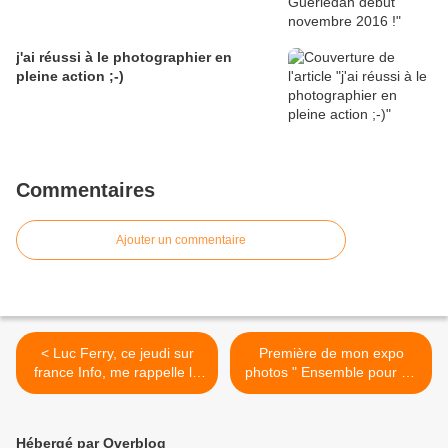
j'ai réussi à le photographier en
pleine action ;-)
Commentaires
Ajouter un commentaire
< Luc Ferry, ce jeudi sur
Première de mon expo
france Info, me rappelle le
photos " Ensemble pour un
Nouvel Observateur du 23
canal bien vivant " à la
au 29 juin 2011...
Chèze, bilan positif... >
Hébergé par Overblog