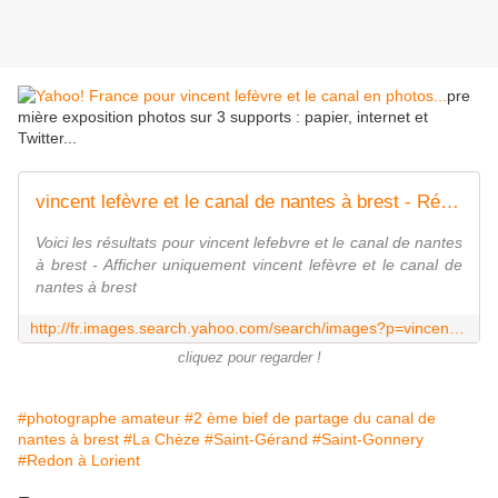
pre
mière exposition photos sur 3 supports : papier, internet et
Twitter...
vincent lefèvre et le canal de nantes à brest - Résultats Yahoo! France de la recherche d'images
Voici les résultats pour vincent lefebvre et le canal de nantes
à brest - Afficher uniquement vincent lefèvre et le canal de
nantes à brest
http://fr.images.search.yahoo.com/search/images?p=vincent+lef%C3%A8vre+et+le+canal+de+nantes+%C3%A0+brest&fr=moz35&fr2=piv-web
cliquez pour regarder !
#photographe amateur
#2 ème bief de partage du canal de
nantes à brest
#La Chèze
#Saint-Gérand
#Saint-Gonnery
#Redon à Lorient