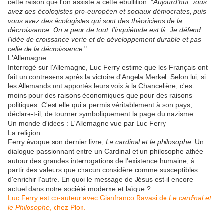
cette raison que l'on assiste à cette ébullition. "
Aujourd'hui, vous
avez des écologistes pro-européen et sociaux démocrates, puis
vous avez des écologistes qui sont des théoriciens de la
décroissance. On a peur de tout, l'inquiétude est là. Je défend
l'idée de croissance verte et de développement durable et pas
celle de la décroissance.
"
L'Allemagne
Interrogé sur l'Allemagne, Luc Ferry estime que les Français ont
fait un contresens après la victoire d'Angela Merkel. Selon lui, si
les Allemands ont apportés leurs voix à la Chancelière, c'est
moins pour des raisons économiques que pour des raisons
politiques. C'est elle qui a permis véritablement à son pays,
déclare-t-il, de tourner symboliquement la page du nazisme.
Un monde d'idées : L'Allemagne vue par Luc Ferry
La religion
Ferry évoque son dernier livre,
Le cardinal et le philosophe
. Un
dialogue passionnant entre un Cardinal et un philosophe athée
autour des grandes interrogations de l'existence humaine, à
partir des valeurs que chacun considère comme susceptibles
d'enrichir l'autre. En quoi le message de Jésus est-il encore
actuel dans notre société moderne et laïque ?
Luc Ferry est co-auteur avec Gianfranco Ravasi de
Le cardinal et
le Philosophe
, chez Plon.