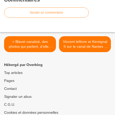
Ajouter un commentaire
< Blavet canalisé, des
Vincent lefèvre et Kersignal
photos qui parlent, d'elles-
II sur le canal de Nantes à
mêmes....
Brest et le Blavet navigable
, un reportage en images
disponible au pk 195... >
Hébergé par Overblog
Top articles
Pages
Contact
Signaler un abus
C.G.U.
Cookies et données personnelles