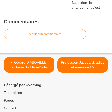
Commentaires
Ajouter un commentaire
< Gérard D'ABOVILLE,
Professeur Jacquard, adieu
capitaine du PlanetSolar,
et mémoire ! >
sur les traces du
commandant BARAZER
pour remonter la Seine..
Hébergé par Overblog
Top articles
Pages
Contact