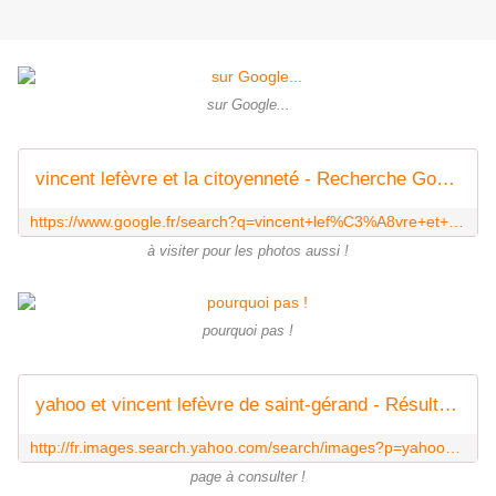
sur Google...
vincent lefèvre et la citoyenneté - Recherche Google
https://www.google.fr/search?q=vincent+lef%C3%A8vre+et+la+citoyennet%C3%A9&client=firefox-a&hs=mEX&rls=org.mozilla:fr:official&source=lnms&tbm=isch&sa=X&ei=iMgwUsGWMKfE7Aay64HQDg&ved=0CAkQ_AUoAQ&biw=1024&bih=607&dpr=1
à visiter pour les photos aussi !
pourquoi pas !
yahoo et vincent lefèvre de saint-gérand - Résultats Yahoo! France de la recherche d'images
http://fr.images.search.yahoo.com/search/images?p=yahoo+et+vincent+lef%C3%A8vre+de+saint-g%C3%A9rand&fr=moz35&fr2=piv-web
page à consulter !