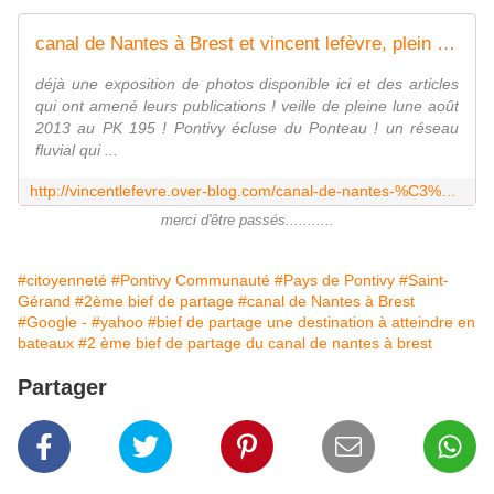
canal de Nantes à Brest et vincent lefèvre, plein de photos avec Google...
déjà une exposition de photos disponible ici et des articles
qui ont amené leurs publications ! veille de pleine lune août
2013 au PK 195 ! Pontivy écluse du Ponteau ! un réseau
fluvial qui ...
http://vincentlefevre.over-blog.com/canal-de-nantes-%C3%A0-brest-et-vincent-lef%C3%A8vre-avec-google
merci d'être passés...........
#citoyenneté
#Pontivy Communauté
#Pays de Pontivy
#Saint-
Gérand
#2ème bief de partage
#canal de Nantes à Brest
#Google -
#yahoo
#bief de partage une destination à atteindre en
bateaux
#2 ème bief de partage du canal de nantes à brest
Partager