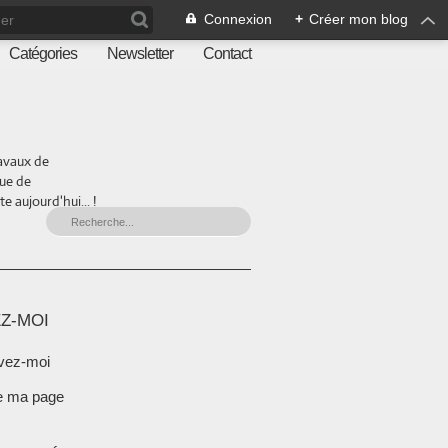
Connexion
+
Créer mon blog
Catégories
Newsletter
Contact
ravaux de
que de
 aujourd'hui... !
Z-MOI
vez-moi
e ma page