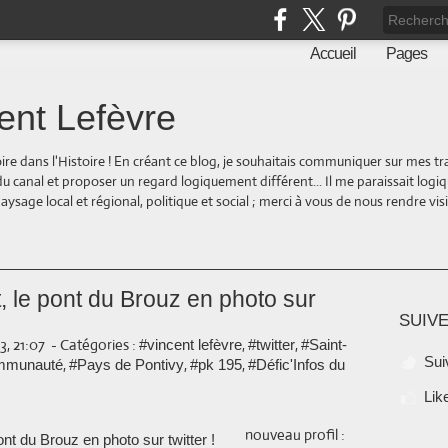
Accueil
Pages
ent Lefèvre
oire dans l'Histoire ! En créant ce blog, je souhaitais communiquer sur mes t
 du canal et proposer un regard logiquement différent... Il me paraissait logi
ge local et régional, politique et social ; merci à vous de nous rendre visite
, le pont du Brouz en photo sur
SUIVE
, 21:07
-
Catégories :
,
,
#vincent lefèvre
#twitter
#Saint-
Sui
,
,
,
mmunauté
#Pays de Pontivy
#pk 195
#Défic'Infos du
Lik
nouveau profil :