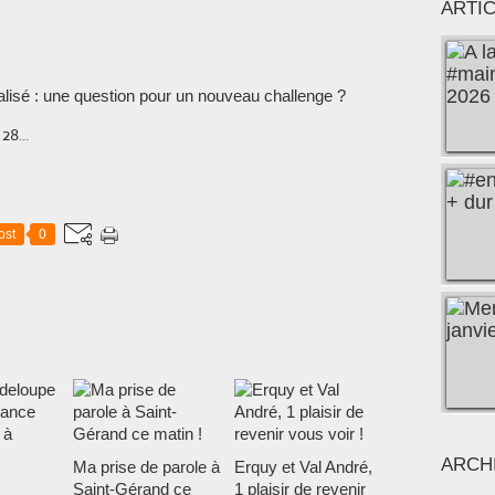
ARTI
28...
ost
0
ARCH
Ma prise de parole à
Erquy et Val André,
Saint-Gérand ce
1 plaisir de revenir