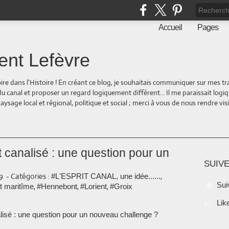
Accueil
Pages
ent Lefèvre
oire dans l'Histoire ! En créant ce blog, je souhaitais communiquer sur mes t
 du canal et proposer un regard logiquement différent... Il me paraissait logi
ge local et régional, politique et social ; merci à vous de nous rendre visite
t canalisé : une question pour un
SUIVE
59
-
Catégories :
,
#L'ESPRIT CANAL, une idée......
Sui
,
,
,
t maritîme
#Hennebont
#Lorient
#Groix
Lik