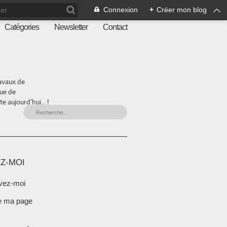
Connexion
+
Créer mon blog
Catégories
Newsletter
Contact
ravaux de
que de
 aujourd'hui... !
Z-MOI
vez-moi
e ma page