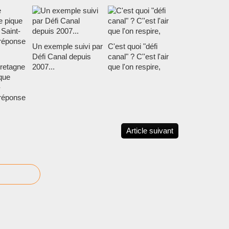
Un exemple suivi par
C'est quoi "défi
Défi Canal depuis
canal" ? C''est l'air
retagne
2007...
que l'on respire,
ique
-
réponse
Article suivant