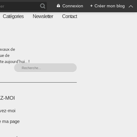
Connexion
+
Créer mon blog
Catégories
Newsletter
Contact
ravaux de
que de
 aujourd'hui... !
Z-MOI
vez-moi
e ma page