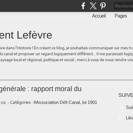
Accueil
Pages
ent Lefèvre
oire dans l'Histoire ! En créant ce blog, je souhaitais communiquer sur mes t
 du canal et proposer un regard logiquement différent... Il me paraissait logi
ge local et régional, politique et social ; merci à vous de nous rendre visite
générale : rapport moral du
SUIVE
1:02
-
Catégories :
#Association Défi Canal, loi 1901
Sui
Lik