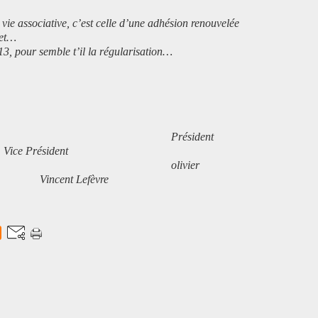
vie associative, c’est celle d’une adhésion renouvelée
let…
3, pour semble t’il la régularisation…
ident
dent
vier
 Lefèvre