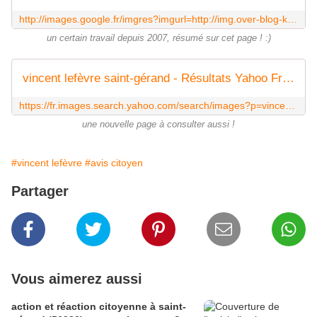
http://images.google.fr/imgres?imgurl=http://img.over-blog-kiwi.com/0/56/37/54/20150510/ob_e6b08b_img-0777.JPG&imgrefurl=http://flux-info.fr/blog/rssall-59216-pour-promouvoir-LEsprit-Canal-du-PK-195-une-exposition-itinerante.html&h=801&w=1200&tbnid=go4sU93qJINWtM:&docid=jVXWLtsTFbGU2M&ei=yBNMVpTMLsbsaqvIrugL&tbm=isch&iact=rc&uact=3&page=1&start=0&ved=0CE0QrQMwD2oVChMIlNCIx6WZyQIVRrYaCh0rpAu9
un certain travail depuis 2007, résumé sur cet page ! :)
vincent lefèvre saint-gérand - Résultats Yahoo France de la recherche d'images
https://fr.images.search.yahoo.com/search/images?p=vincent+lef%C3%A8vre+saint-g%C3%A9rand&fr=moz35&fr2=piv-web
une nouvelle page à consulter aussi !
#vincent lefèvre
#avis citoyen
Partager
Vous aimerez aussi
action et réaction citoyenne à saint-