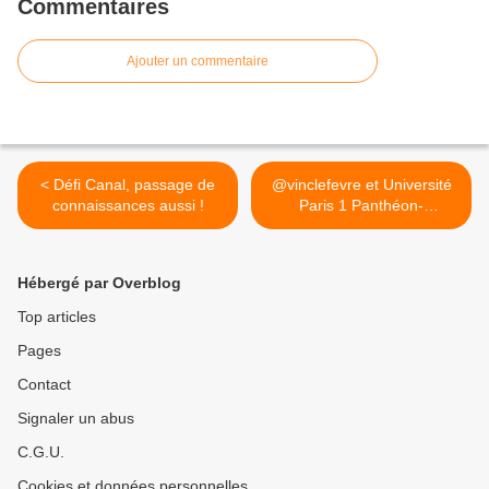
Commentaires
Ajouter un commentaire
< Défi Canal, passage de
@vinclefevre et Université
connaissances aussi !
Paris 1 Panthéon-
Sorbonne, des échanges
bien agréables... >
Hébergé par Overblog
Top articles
Pages
Contact
Signaler un abus
C.G.U.
Cookies et données personnelles