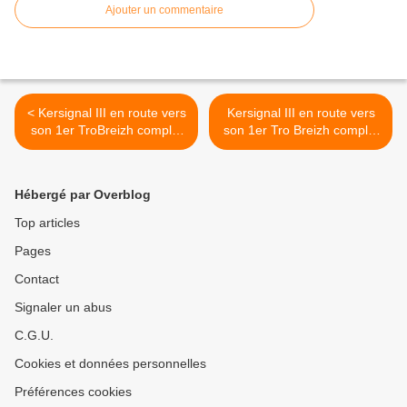
Ajouter un commentaire
< Kersignal III en route vers
Kersignal III en route vers
son 1er TroBreizh complet
son 1er Tro Breizh complet
pour promouvoir l'Esprit
pour promouvoir l'Esprit
canal du Pk 195...
canal du Pk 195... >
Hébergé par Overblog
Top articles
Pages
Contact
Signaler un abus
C.G.U.
Cookies et données personnelles
Préférences cookies