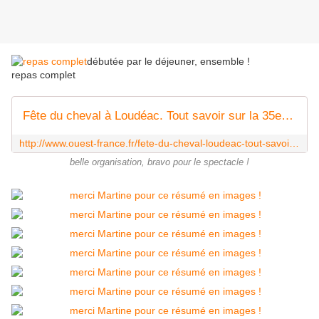
débutée par le déjeuner, ensemble !
repas complet
Fête du cheval à Loudéac. Tout savoir sur la 35e édition de dimanche
http://www.ouest-france.fr/fete-du-cheval-loudeac-tout-savoir-sur-la-35e-edition-de-dimanche-3608097
belle organisation, bravo pour le spectacle !