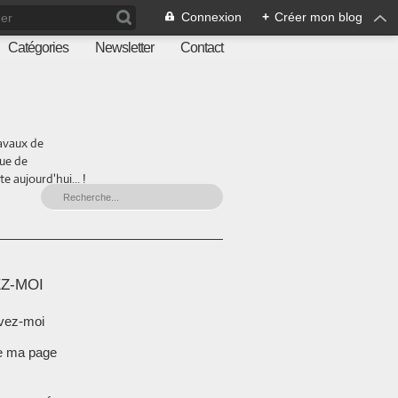
Connexion
+
Créer mon blog
Catégories
Newsletter
Contact
ravaux de
que de
 aujourd'hui... !
Z-MOI
vez-moi
e ma page