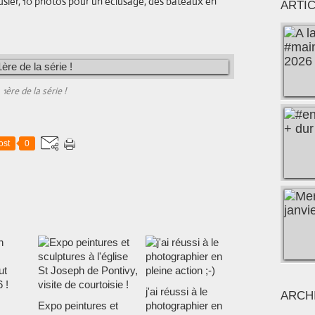
clusier, 10 photos pour un éclusage, des bateaux en
ARTI
1ère de la série !
ost
0
j'ai réussi à le
ARCH
Expo peintures et
photographier en