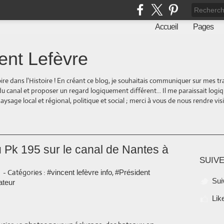
Accueil
Pages
ent Lefèvre
oire dans l'Histoire ! En créant ce blog, je souhaitais communiquer sur mes t
 du canal et proposer un regard logiquement différent... Il me paraissait logi
ge local et régional, politique et social ; merci à vous de nous rendre visite
u Pk 195 sur le canal de Nantes à
SUIVE
-
Catégories :
,
#vincent lefèvre info
#Président
Sui
ateur
Lik