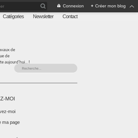
Connexion
+
Créer mon blog
Catégories
Newsletter
Contact
ravaux de
que de
 aujourd'hui... !
Z-MOI
vez-moi
e ma page