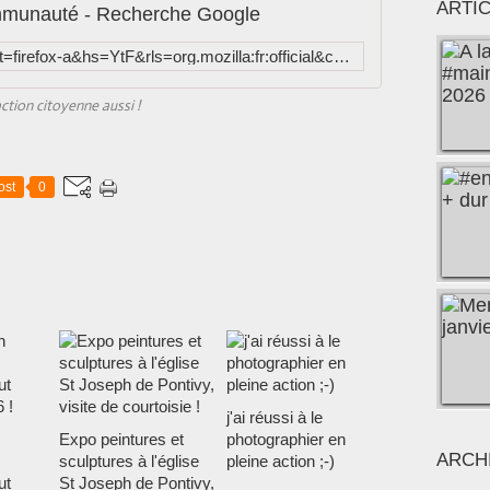
ARTI
communauté - Recherche Google
https://www.google.fr/search?client=firefox-a&hs=YtF&rls=org.mozilla:fr:official&channel=sb&source=lnms&tbm=isch&sa=X&ei=gQXYU_K6MIaw0QXB3IHoCw&ved=0CAgQ_AUoAQ&biw=1787&bih=829&q=vincent%20lef%C3%A8vre%20et%20pontivy%20communaut%C3%A9
ction citoyenne aussi !
ost
0
j'ai réussi à le
Expo peintures et
photographier en
ARCH
sculptures à l'église
pleine action ;-)
ut
St Joseph de Pontivy,