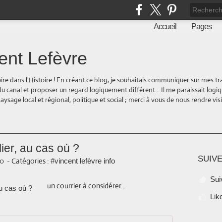
Accueil
Pages
ent Lefèvre
oire dans l'Histoire ! En créant ce blog, je souhaitais communiquer sur mes t
 du canal et proposer un regard logiquement différent... Il me paraissait logi
ge local et régional, politique et social ; merci à vous de nous rendre visite
er, au cas où ?
SUIVE
30
-
Catégories :
#vincent lefèvre info
Sui
un courrier à considérer...
Lik