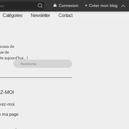
Connexion
+
Créer mon blog
Catégories
Newsletter
Contact
ravaux de
que de
 aujourd'hui... !
Z-MOI
vez-moi
e ma page