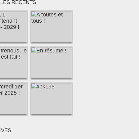
CLES RÉCENTS
éfi Canal, régie selon la loi du 1er juillet 1901, un vrai
IVES