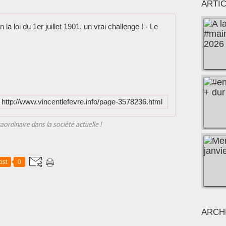
ARTI
Association D
L
'
A
s
s
o
http://www.vincentlefevre.info/page-3578236.html
c
i
ordinaire dans la société actuelle !
a
t
i
o
ost
0
n
D
é
f
i
ARCH
C
a