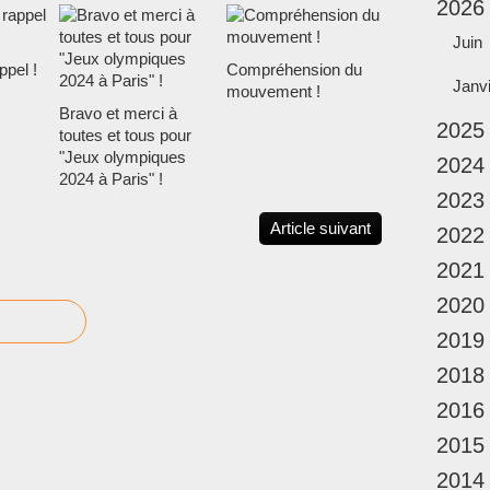
2026
n
a
Juin
l
ppel !
Compréhension du
e
Janv
mouvement !
s
Bravo et merci à
2025
t
toutes et tous pour
n
"Jeux olympiques
2024
é
2024 à Paris" !
e
2023
à
Article suivant
2022
S
a
2021
i
2020
n
t
2019
-
G
2018
é
2016
r
a
2015
n
2014
d