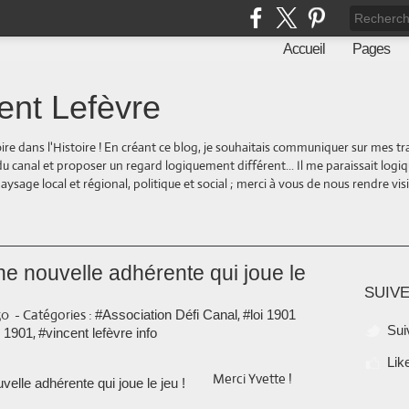
Accueil
Pages
ent Lefèvre
oire dans l'Histoire ! En créant ce blog, je souhaitais communiquer sur mes t
 du canal et proposer un regard logiquement différent... Il me paraissait logi
ge local et régional, politique et social ; merci à vous de nous rendre visite
une nouvelle adhérente qui joue le
SUIVE
50
-
Catégories :
,
#Association Défi Canal
#loi 1901
Sui
,
i 1901
#vincent lefèvre info
Lik
Merci Yvette !