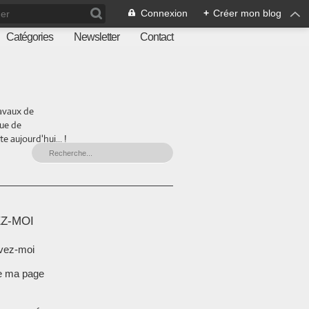
Connexion
+
Créer mon blog
Catégories
Newsletter
Contact
ravaux de
que de
 aujourd'hui... !
Z-MOI
vez-moi
e ma page