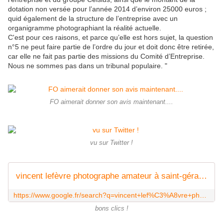
dotation non versée pour l’année 2014 d’environ 25000 euros ;
quid également de la structure de l’entreprise avec un
organigramme photographiant la réalité actuelle.
C'est pour ces raisons, et parce qu’elle est hors sujet, la question
n°5 ne peut faire partie de l’ordre du jour et doit donc être retirée,
car elle ne fait pas partie des missions du Comité d’Entreprise.
Nous ne sommes pas dans un tribunal populaire. "
FO aimerait donner son avis maintenant....
vu sur Twitter !
vincent lefèvre photographe amateur à saint-gérand - Recherche Google
https://www.google.fr/search?q=vincent+lef%C3%A8vre+photographe+amateur+%C3%A0+saint-g%C3%A9rand&source=lnms&tbm=isch&sa=X&ei=8xLNVIC5FoHsUti0gIgH&ved=0CAoQ_AUoAw&biw=2000&bih=925&dpr=0.8
bons clics !