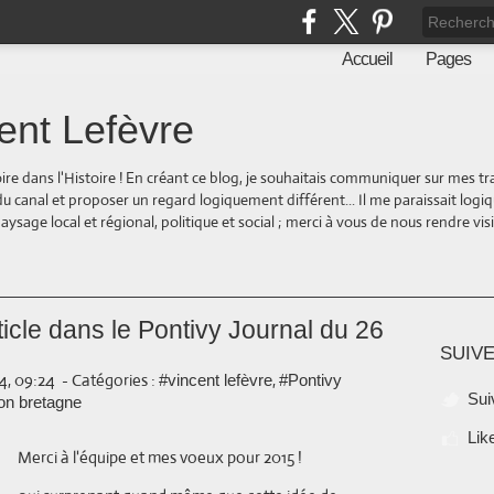
Accueil
Pages
ent Lefèvre
oire dans l'Histoire ! En créant ce blog, je souhaitais communiquer sur mes t
 du canal et proposer un regard logiquement différent... Il me paraissait logi
ge local et régional, politique et social ; merci à vous de nous rendre visite
ticle dans le Pontivy Journal du 26
SUIVE
4, 09:24
-
Catégories :
,
#vincent lefèvre
#Pontivy
Sui
on bretagne
Lik
Merci à l'équipe et mes voeux pour 2015 !