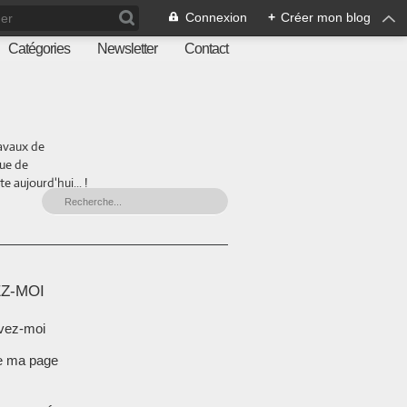
Connexion
+
Créer mon blog
Catégories
Newsletter
Contact
ravaux de
que de
 aujourd'hui... !
Z-MOI
vez-moi
e ma page