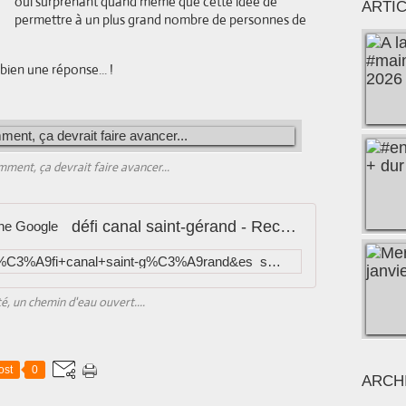
oui surprenant quand même que cette idée de
ARTI
permettre à un plus grand nombre de personnes de
 bien une réponse... !
mment, ça devrait faire avancer...
défi canal saint-gérand - Recherche Google
https://www.google.fr/search?q=d%C3%A9fi+canal+saint-g%C3%A9rand&es_sm=122&source=lnms&tbm=isch&sa=X&ei=RZCeVNWPHILmatXdgNgF&ved=0CAkQ_AUoAg&biw=1787&bih=829&dpr=0.9
é, un chemin d'eau ouvert....
ost
0
ARCH